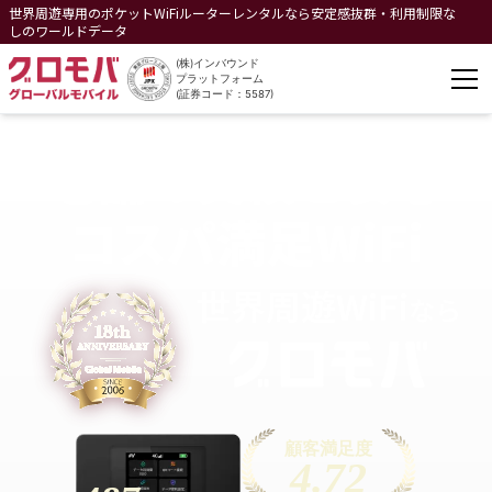
世界周遊専用のポケットWiFiルーターレンタルなら安定感抜群・利用制限な
しのワールドデータ
(株)インバウンド
プラットフォーム
(証券コード：5587)
老舗の実績と安心
コスパ満足WiFi
世界周遊
WiFi
なら
顧客満足度
4.72