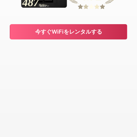
487
円/日〜
今すぐWiFiをレンタルする