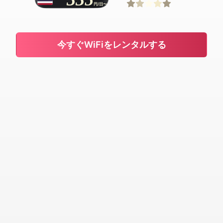
円/日〜
今すぐWiFiをレンタルする