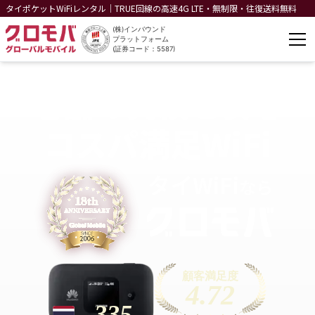
タイポケットWiFiレンタル｜
TRUE回線の高速4G LTE・無制限・往復送料無料
(株)インバウンド
プラットフォーム
(証券コード：5587)
老舗の実績と安心
コスパ満足WiFi
タイ
WiFi
なら
顧客満足度
4.72
335