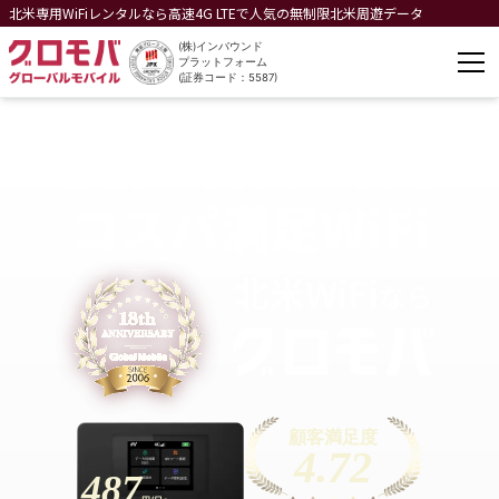
北米専用WiFiレンタルなら高速4G LTEで人気の無制限北米周遊データ
(株)インバウンド
プラットフォーム
(証券コード：5587)
老舗の実績と安心
コスパ満足WiFi
北米
WiFi
なら
顧客満足度
4.72
487