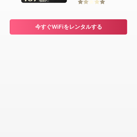
円/日〜
今すぐWiFiをレンタルする