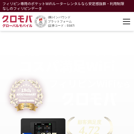
フィリピン専用のポケットWiFiルーターレンタルなら安定感抜群・利用制限
なしのフィリピンデータ
(株)インバウンド
プラットフォーム
(証券コード：5587)
老舗の実績と安心
コスパ満足WiFi
フィリピン
WiFi
なら
顧客満足度
4.72