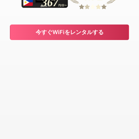
367
円/日〜
今すぐWiFiをレンタルする