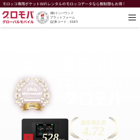
モロッコ専用ポケットWiFiレンタルのモロッコデータなら無制限もお得！
(株)インバウンド
プラットフォーム
(証券コード：5587)
老舗の実績と安心
コスパ満足WiFi
モロッコ
WiFi
なら
顧客満足度
4.72
528