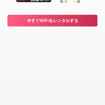
円/日〜
今すぐWiFiをレンタルする