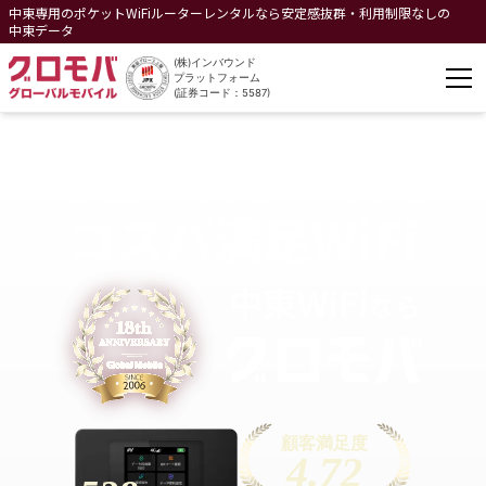
中東専用のポケットWiFiルーターレンタルなら安定感抜群・利用制限なしの
中東データ
(株)インバウンド
プラットフォーム
(証券コード：5587)
老舗の実績と安心
コスパ満足WiFi
中東
WiFi
なら
顧客満足度
4.72