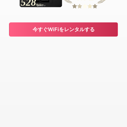
528
円/日〜
今すぐWiFiをレンタルする