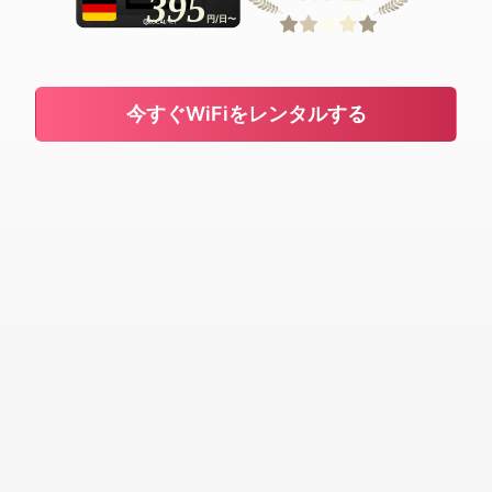
395
円/日〜
今すぐWiFiをレンタルする