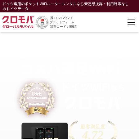
ドイツ専用のポケットWiFiルーターレンタルなら安定感抜群・利用制限なし
のドイツデータ
(株)インバウンド
プラットフォーム
(証券コード：5587)
老舗の実績と安心
コスパ満足WiFi
ドイツ
WiFi
なら
顧客満足度
4.72