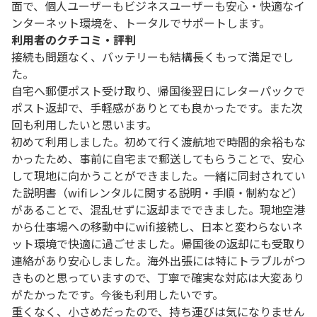
面で、個人ユーザーもビジネスユーザーも安心・快適なイ
ンターネット環境を、トータルでサポートします。
利用者のクチコミ・評判
接続も問題なく、バッテリーも結構長くもって満足でし
た。
自宅へ郵便ポスト受け取り、帰国後翌日にレターパックで
ポスト返却で、手軽感がありとても良かったです。また次
回も利用したいと思います。
初めて利用しました。初めて行く渡航地で時間的余裕もな
かったため、事前に自宅まで郵送してもらうことで、安心
して現地に向かうことができました。一緒に同封されてい
た説明書（wifiレンタルに関する説明・手順・制約など）
があることで、混乱せずに返却までできました。現地空港
から仕事場への移動中にwifi接続し、日本と変わらないネ
ット環境で快適に過ごせました。帰国後の返却にも受取り
連絡があり安心しました。海外出張には特にトラブルがつ
きものと思っていますので、丁寧で確実な対応は大変あり
がたかったです。今後も利用したいです。
重くなく、小さめだったので、持ち運びは気になりません