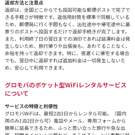
返却方法と注意点
返却は、全国どこからでも投函可能な郵便ポストで完了で
きる手軽さが特徴です。返信用封筒を標準で同梱している
ため、郵便局に行く手間もなく、出社途中や帰宅途中に最
寄りのポストへ投函するだけで返却手続きが完了します。
また、利用終了日の翌日までの消印であれば延滞料金は発
生しないため、旅行帰りや出張後も、あわてることなく、
余裕を持って返却できます。特に、夜遅くに帰宅する場合
でも、翌日中に返却すれば追加料金は一切発生しないた
め、安心して利用できます。
グロモバのポケット型WiFiレンタルサービス
について
サービスの特徴と利便性
グロモバWiFiは、最短2泊3日からレンタル可能。（国内
用のみ1泊2日から可）電話やメール、専用フォームから
簡単に延長できるため、ふっと思い立った旅行や急な出