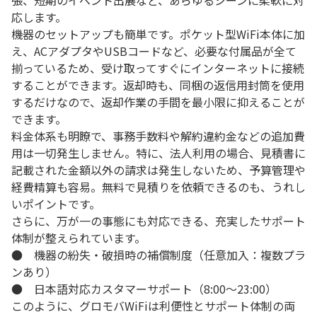
張、短期のイベント出展など、あらゆるシーンに柔軟に対
応します。
機器のセットアップも簡単です。ポケット型WiFi本体に加
え、ACアダプタやUSBコードなど、必要な付属品が全て
揃っているため、受け取ってすぐにインターネットに接続
することができます。返却時も、同梱の返信用封筒を使用
するだけなので、返却作業の手間を最小限に抑えることが
できます。
料金体系も明瞭で、事務手数料や解約違約金などの追加費
用は一切発生しません。特に、法人利用の場合、見積書に
記載された金額以外の請求は発生しないため、予算管理や
経費精算も容易。無料で見積りを依頼できるのも、うれし
いポイントです。
さらに、万が一の事態にも対応できる、充実したサポート
体制が整えられています。
● 機器の紛失・破損時の補償制度（任意加入：複数プラ
ンあり）
● 日本語対応カスタマーサポート（8:00～23:00）
このように、グロモバWiFiは利便性とサポート体制の両