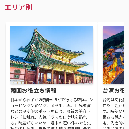
エリア別
韓国お役立ち情報
台湾お役
日本からわずか2時間半ほどで行ける韓国。シ
台湾は文化的
ョッピングや絶品グルメを楽しみ、世界遺産
自然、温かい
などの歴史的スポットを巡り、最新の美容ト
す。時差がな
レンドに触れ、人気ドラマのロケ地を訪れ
良さも魅力。
る。時差がないため、週末の短い休みでも気
地、先進的な
軽に楽しめる、身近で魅力的な海外旅行先で
きる台湾の魅