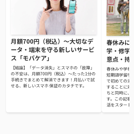
月額700円（税込）～大切なデ
春休みに
ータ・端末を守る新しいサービ
学・修学
ス「モバケア」
意点・持
【結論】「データ消失」とスマホの「故障」
春休みや学校
の不安は、月額700円（税込）～たった1分の
短期語学留学
手続きでまとめて解消できます！月払いで試
で初めての海
せる、新しいスマホ 保証のカタチです。
することに対
ちと同時に、
す。この記事
活をスタート