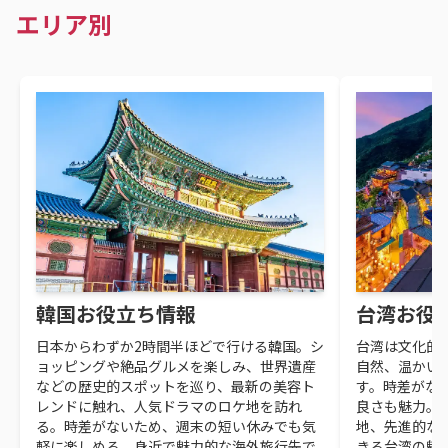
エリア別
韓国お役立ち情報
台湾お役
日本からわずか2時間半ほどで行ける韓国。シ
台湾は文化的
ョッピングや絶品グルメを楽しみ、世界遺産
自然、温かい
などの歴史的スポットを巡り、最新の美容ト
す。時差がな
レンドに触れ、人気ドラマのロケ地を訪れ
良さも魅力。
る。時差がないため、週末の短い休みでも気
地、先進的な
軽に楽しめる、身近で魅力的な海外旅行先で
きる台湾の魅