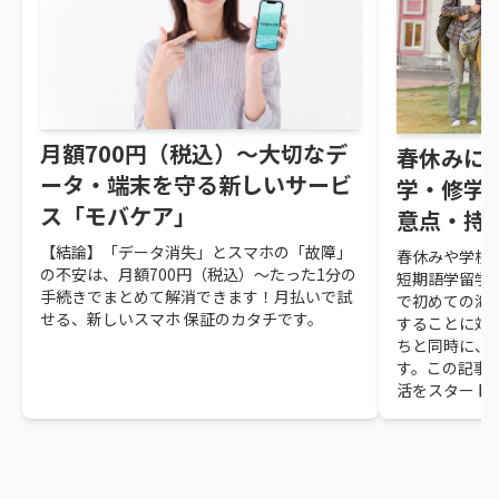
月額700円（税込）～大切なデ
春休みに
ータ・端末を守る新しいサービ
学・修学
ス「モバケア」
意点・持
【結論】「データ消失」とスマホの「故障」
春休みや学校
の不安は、月額700円（税込）～たった1分の
短期語学留学
手続きでまとめて解消できます！月払いで試
で初めての海
せる、新しいスマホ 保証のカタチです。
することに対
ちと同時に、
す。この記事
活をスタート