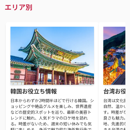
エリア別
韓国お役立ち情報
台湾お役
日本からわずか2時間半ほどで行ける韓国。シ
台湾は文化的
ョッピングや絶品グルメを楽しみ、世界遺産
自然、温かい
などの歴史的スポットを巡り、最新の美容ト
す。時差がな
レンドに触れ、人気ドラマのロケ地を訪れ
良さも魅力。
る。時差がないため、週末の短い休みでも気
地、先進的な
軽に楽しめる、身近で魅力的な海外旅行先で
きる台湾の魅