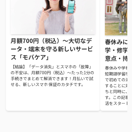
月額700円（税込）～大切なデ
春休みに
ータ・端末を守る新しいサービ
学・修学
ス「モバケア」
意点・持
【結論】「データ消失」とスマホの「故障」
春休みや学校
の不安は、月額700円（税込）～たった1分の
短期語学留学
手続きでまとめて解消できます！月払いで試
で初めての海
せる、新しいスマホ 保証のカタチです。
することに対
ちと同時に、
す。この記事
活をスタート