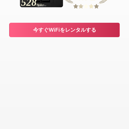
528
円/日〜
今すぐWiFiをレンタルする