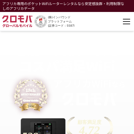
アフリカ専用のポケットWiFiルーターレンタルなら安定感抜群・利用制限な
しのアフリカデータ
(株)インバウンド
プラットフォーム
(証券コード：5587)
老舗の実績と安心
コスパ満足WiFi
アフリカ
WiFi
なら
顧客満足度
4.72