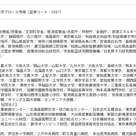
所グロース市場（証券コード：5587）
総務省/防衛省／文部科学省／経済産業省/水産庁／林野庁／金融庁／ 資源エネルギ
庁／ 静岡県庁／石川県庁／徳島県庁／東京都北区／秋田県北秋田市/秋田県横手市
市役所／岡山県高梁市／ 神奈川県相模原市／新潟県糸魚川市／宮城県白石市／島根県
役場／新潟県関川村／ 鹿児島県錦江町役場／和歌山県那智勝浦町役場／山形県高畠町
県立歴史博物館／ 産業技術総合研究所／宇宙航空研究開発機構／日本原子力研究開発
館／
】
京都大学／大阪大学／岡山大学／山梨大学／九州大学／大阪大学／ 長崎大学／熊本
 筑波大学／福島大学／北海道大学／山口大学／東京農工大学／首都大学東京／ 島根
 福井県立大学／立教大学／上智大学／成蹊大学／東洋大学／愛知産業大学／ 立命館
大学／ 北里大学／吉備国際大学／工学院大学／東京学芸大学／愛知産業大学／ 関西
工学院大学／ 専修大学／早稲田大学／明治大学／東京医療保険大学／三重県立名張青
成学園高等学校／ 加藤学園暁秀高等学校／早稲田高等学校／熊本高等専門学校／近江
育学校／ 千葉県印西市立船穂小学校／新潟県佐渡市立真野小学校／ 奈良県立御所市
使館／オランダ王国大使館／タンザニア大使館／
・社団法人】
企業振興センター／北海道国際交流・協力総合センター／ 日本近代五種協会／東京都
／国際親善協会／山形県産業技術振興機構／ 大分県産業創造機構／新国立劇場運営財
／ユニベール財団／ 北海道国際交流・協力総合センター／日本機械学会／愛知県トラ
山県芸術文化協会／ 数学オリンピック財団／建設荷役車両安全技術協会／東京乗馬倶
】
病院／伊豆赤十字病院／三戸中央病院／町立真室川病院／ 多治見市民病院／鹿児島