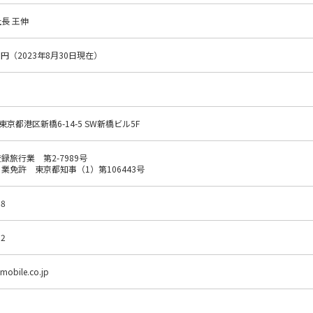
長 王伸
278円（2023年8月30日現在）
4 東京都港区新橋6-14-5 SW新橋ビル5F
録旅行業 第2-7989号
業免許 東京都知事（1）第106443号
18
32
mobile.co.jp