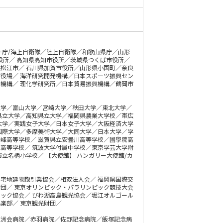
ー庁/海上自衛隊／陸上自衛隊／和歌山県庁／山形
役所／ 高知県高知市役所／茨城県つくば市役所／
松江市／ 石川県加賀市役所／山形県小国町／奈良
役場／ 海洋研究開発機構／日本スポーツ振興セン
機構／ 理化学研究所／日本貿易振興機構／鶴岡市
大学／富山大学／宮崎大学／秋田大学／東北大学／
県立大学／高知県立大学／福岡県農業大学校／帯広
大学／実践女子大学／日本女子大学／大阪経済大学
国際大学／多摩美術大学／大同大学／日本大学／学
峰高等学校／ 滋賀県立安曇川高等学校／國學院高
高等学校／ 筑波大学付属中学校／東京学芸大学附
立名柄小学校／ 【大使館】 ハンガリー大使館/カ
宅地建物取引業協会／相双法人会／ 福岡県国際交
団／ 東京オリンピック・パラリンピック競技大会
ック協会／ びわ湖高島観光協会／堀江オルゴール
楽部／ 東京観光財団／
徳洲会病院／赤羽病院／佐野記念病院／飯塚記念病