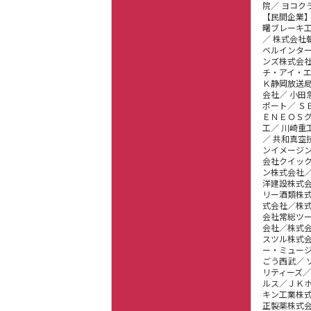
院／ ヨコク
【民間企業
曙ブレーキ
／ 株式会社
ベルインタ
ンズ株式会
チ・アイ・
Ｋ静岡放送
会社／ 小
ポート／ Ｓ
ＥＮＥＯＳ
工／ 川崎
／ 共和真空
ンイメージ
会社クイッ
ン株式会社
洋建設株式
リー酒類株
式会社／株
会社常総ツ
会社／株式
スツル株式
ー・ミュー
ごう西武／ 
リティーズ
ルス／ＪＫ
キン工業株
正製薬株式