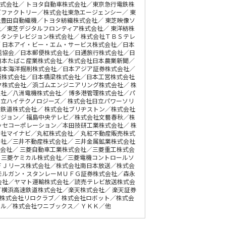
式会社／ トヨタ自動車株式会社／東京急行電鉄株
ズファクトリー／株式会社東急エージェンシー／ 東
豊田自動織機／トヨタ紡織株式会社／ 東芝映像ソ
／東芝デジタルフロンティア株式会社／ 東洋紡株
タンテレビジョン株式会社／ 株式会社ＴＢＳテレ
 日本アイ・ビー・エム・サービス株式会社／日本
送協会／日本郵便株式会社／日通旅行株式会社／日
日本たばこ産業株式会社／株式会社日本農業新聞／
日本海洋掘削株式会社／日本アジア証券株式会社／
版株式会社／日本橋梁株式会社／日本工営株式会社
ク株式会社／浜ゴムエンジニアリング株式会社／ 株
社／八洲電機株式会社／ 博多港管理株式会社／パ
立ハイテクノロジーズ／ 株式会社日立パワーソリ
鉄道株式会社／ 株式会社ブリヂストン／株式会社
ジョン／ 福島中央テレビ／株式会社文藝春秋／株
ッセコーポレーション／本田技研工業株式会社／ 株
社マイナビ／丸紅株式会社／ 丸紅不動産販売株式
社／三井不動産株式会社／ 三井金属鉱業株式会社
会社／ 三菱自動車工業株式会社／三菱重工株式会
 三菱ケミカル株式会社／三菱電機コントロールソ
ＦＪリース株式会社／株式会社南日本放送／株式会
モルガン・スタンレーＭＵＦＧ証券株式会社／森永
会社／ヤマト運輸株式会社／読売テレビ放送株式会
／横浜高速鉄道株式会社／楽天株式会社／ 楽天証券
株式会社リロクラブ／ 株式会社ロボット／株式会
ル／株式会社ワニブックス／ ＹＫＫ／他