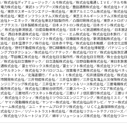
崎／株式会社ディアミュージック／ ルモ株式会社／株式会社電通ＬＩＶＥ／テルモ株
電力株式会社／ 東武トップツアーズ株式会社／豊田通商株式会社／ 株式会社トイ
会社／東京ガスオールワンエナジー株式会社／ 東洋アルミニウム株式会社／株式会社
ン株式会社／東芝インフラシステムズ株式会社／ 東芝エネルギーシステムズ株式会社
式会社トーエネック／株式会社東北村田製作所／ 凸版印刷株式会社／東京メトロポリ
社ナブテスコ／日本製紙株式会社／ 日本メクトロン株式会社／日本ガイシ株式会社／
社／ 株式会社新潟放送／日産自動車株式会社／日本テレビ放送網株式会社／ 日本放
会社／ 西日本鉄道株式会社／日本アイ・ビー・エム株式会社／株式会社日本旅行／ 
グ株式会社／ 日本マイクロソフト株式会社／日機装株式会社／新潟造船株式会社／ 
式会社／ 日本空港テクノ株行会社／日本赤十字社／株式会社日本触媒／ 日本文化出
株式会社／野村不動産株式会社／野口精機株式会社／ 株式会社博報堂／パナソニッ
ニングプロダクション／株式会社パソナテック／ 株式会社パロマ／株式会社阪急交通
式会社／平田機工株式会社／ 株式会社日立製作所／株式会社日立物流／株士会会社日
ズ／株式会社日立情映テック／ 日立造船株式会社／日野自動車株式会社／東日本旅客
士通株式会社／ 富士ゼロックス株式会社／富士ソフト株式会社／株式会社フジテレビ
ンサルタント／ 株式会社フタバロジコム／双葉電子工業株式会社／ 株式会社ベネ
リゾート・トマム／北海道銀行／ｆａｂｂｉｔ株式会社／ 松井建設株式会社／株式会
都市開発株式会社／三井物産株式会社／ 三井住友銀行／三井住友海上火災保険株式会
エンジニアリング株式会社／ 三井住友ファイナンス＆リース株式会社／三菱電機株式
紙販売株式会社／ 株式会社三菱総合研究所／三菱スペース・ソフトウエア株式会社／
株式会社／ 三菱地所ハウスネット株式会社／三菱ＵＦＪ信託銀行株式会社／ 三菱Ｕ
所／ 株式会社ミクシィ／株式会社ミツウロコエンジニアリング／株式会社ミスミ／ 
社／ ヤマハ発動機株式会社／ヤンマー株式会社／株式会社山形テレビ／ ヤフー株式
チャーム株式会社／ユニ・チャームプロダクツ株式会社／ ＵＣＣ上島珈琲株式会社
株式会社リコー／リゾートトラスト株式会社／ 株式会社リクルートテクノロジーズ／
Ｌ／株式会社リクルートジョブズ／ 綿半ソリューションズ株式会社／株式会社ワコー