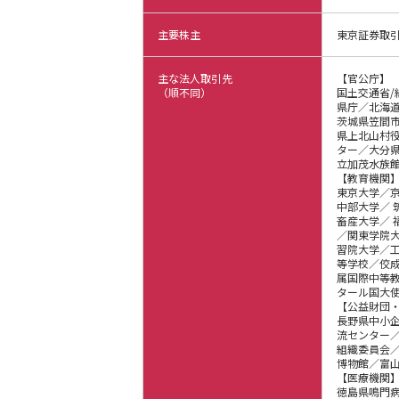
主要株主
東京証券取引
主な法人取引先
【官公庁】
（順不同）
国土交通省/
県庁／北海道
茨城県笠間
県上北山村
ター／大分
立加茂水族
【教育機関
東京大学／
中部大学／
畜産大学／
／関東学院
習院大学／
等学校／佼
属国際中等教
タール国大
【公益財団
長野県中小
流センター
組織委員会
博物館／富
【医療機関
徳島県鳴門