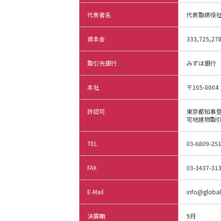
代表者名
代表取締役社
資本金
333,725,
取引先銀行
みずほ銀行
本社
〒105-000
許認可
東京都知事登
宅地建物取引
TEL
03-6809-25
FAX
03-3437-31
E-Mail
info@global
決算期
9月