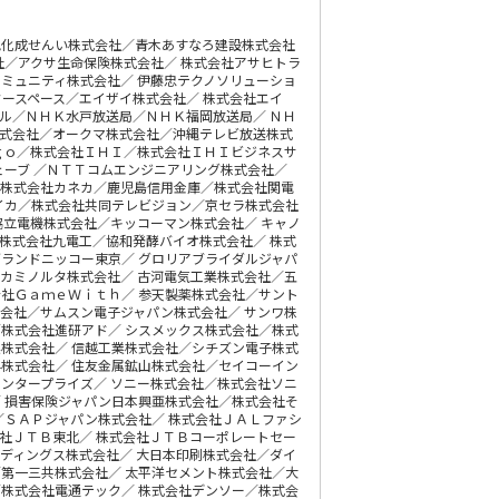
旭化成せんい株式会社／青木あすなろ建設株式会社
社／アクサ生命保険株式会社／ 株式会社アサヒトラ
ミュニティ株式会社／ 伊藤忠テクノソリューショ
ースペース／エイザイ株式会社／ 株式会社エイ
ル／ＮＨＫ水戸放送局／ＮＨＫ福岡放送局／ ＮＨ
株式会社／オークマ株式会社／沖縄テレビ放送株式
ｇｏ／株式会社ＩＨＩ／株式会社ＩＨＩビジネスサ
ェーブ ／ＮＴＴコムエンジニアリング株式会社／
／株式会社カネカ／鹿児島信用金庫／株式会社関電
イカ／株式会社共同テレビジョン／京セラ株式会社
協立電機株式会社／キッコーマン株式会社／ キャノ
株式会社九電工／協和発酵バイオ株式会社／ 株式
ランドニッコー東京／ グロリアブライダルジャパ
カミノルタ株式会社／ 古河電気工業株式会社／五
社ＧａｍｅＷｉｔｈ／ 参天製薬株式会社／サント
会社／サムスン電子ジャパン株式会社／ サンワ株
株式会社進研アド／ シスメックス株式会社／株式
株式会社／ 信越工業株式会社／シチズン電子株式
株式会社／ 住友金属鉱山株式会社／セイコーイン
ンタープライズ／ ソニー株式会社／株式会社ソニ
 損害保険ジャパン日本興亜株式会社／株式会社そ
／ＳＡＰジャパン株式会社／ 株式会社ＪＡＬファシ
社ＪＴＢ東北／ 株式会社ＪＴＢコーポレートセー
ディングス株式会社／ 大日本印刷株式会社／ダイ
第一三共株式会社／ 太平洋セメント株式会社／大
株式会社電通テック／ 株式会社デンソー／株式会