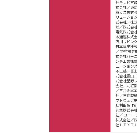
社テレビ宮
式会社／東京
京ガス株式
リューショ
式会社／株
ビ／株式会
電気株式会
本通運株式
西川リビン
日本電子株
／ 野村證券
式会社バー
ンチ工業株
ューション
不二越／富
式会社福山コ
式会社星野
会社／丸紅
／三井金属
社／三菱製
フトウェア
社村田製作
乳業株式会
社／ ユニ・
株式会社／
社ＬＩＸＩ