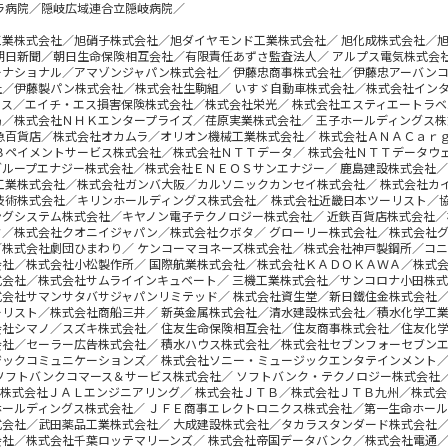
ラ病院／隠岐広域連合立隠岐病院／
】
工業株式会社／旭硝子株式会社／旭ダイヤモンド工業株式会社／ 旭化成株式会社／
朝日新聞／朝日生命保険相互会社／有限責任あずさ監査法人／ アルプス電気株式会
ーナショナル／アマゾンジャパン株式会社／ 伊藤忠商事株式会社／伊藤忠アーバンコ
社／伊藤製パン株式会社／株式会社生駒組／ いすゞ自動車株式会社／株式会社インタ
エス／エイチ・エス損害保険株式会社／株式会社栄光／ 株式会社エスティエートラベ
局／株式会社ＮＨＫエンタープライズ／荏原実業株式会社／ 王子ホールディングス
田急百貨店／株式会社オカムラ／オリオン機械工業株式会社／ 株式会社ＡＮＡＣａｒ
Ｂペイメントサービス株式会社／株式会社ＮＴＴデータ／ 株式会社ＮＴＴデータウ
グループエナジー株式会社／株式会社ＥＮＥＯＳサンエナジー／ 鹿島建設株式会社
重工業株式会社／株式会社ガンバ大阪／カルソニックカンセイ株式会社／ 株式会社カ
技術株式会社／キリンホールディングス株式会社／ 株式会社近畿日本ツーリスト／
ングシステム株式会社／キヤノン電子テクノロジー株式会社／ 近鉄百貨店株式会社／
ク／株式会社クオニイジャパン／株式会社クボタ／ グローリー株式会社／株式会社グ
／株式会社劇団ひまわり／ ケンコーマヨネーズ株式会社／株式会社神戸製鋼所／コニ
会社／株式会社小松製作所／ 国際航業株式会社／株式会社ＫＡＤＯＫＡＷＡ／株式会
式会社／株式会社サムライインキュベート／ 三機工業株式会社／サンコロナ小田株式
式会社サマンサタバサジャパンリミテッド／ 株式会社資生堂／新日鐵住金株式会社／
ーリスト／株式会社商船三井／ 新英金属株式会社／清水建設株式会社／積水化学工業
会社シマノ／スズキ株式会社／ 住友生命保険相互会社／住友商事株式会社／住友化学
会社／セーラー広告株式会社／ 積水ハウス株式会社／株式会社セブンフォーセブンエ
ジックコミュニケーションズ／ 株式会社ソニー・ミュージックエンタテインメント／
ソフトバンクコマース＆サービス株式会社／ ソフトバンク・テクノロジー株式会社
／株式会社ＪＡＬエンジニアリング／ 株式会社ＪＴＢ／株式会社ＪＴＢ九州／株式会
ホールディングス株式会社／ ＪＦＥ商事エレクトロニクス株式会社／第一生命ホール
式会社／武田薬品工業株式会社／ 大成建設株式会社／タカラスタンダード株式会社／
会社／株式会社千葉ロッテマリーンズ／ 株式会社帝国データバンク／株式会社電通／