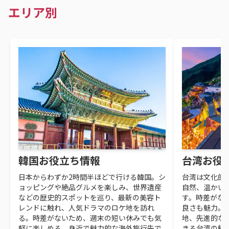
エリア別
韓国お役立ち情報
台湾お役
日本からわずか2時間半ほどで行ける韓国。シ
台湾は文化的
ョッピングや絶品グルメを楽しみ、世界遺産
自然、温かい
などの歴史的スポットを巡り、最新の美容ト
す。時差がな
レンドに触れ、人気ドラマのロケ地を訪れ
良さも魅力。
る。時差がないため、週末の短い休みでも気
地、先進的な
軽に楽しめる、身近で魅力的な海外旅行先で
きる台湾の魅