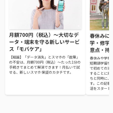
月額700円（税込）～大切なデ
春休みに
ータ・端末を守る新しいサービ
学・修学
ス「モバケア」
意点・持
【結論】「データ消失」とスマホの「故障」
春休みや学校
の不安は、月額700円（税込）～たった1分の
短期語学留学
手続きでまとめて解消できます！月払いで試
で初めての海
せる、新しいスマホ 保証のカタチです。
することに対
ちと同時に、
す。この記事
活をスタート